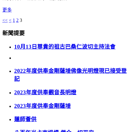
更多
<<
<
1
2
3
新聞提要
10月13日尊貴的祖古巴桑仁波切主持法會
2022年度供奉金剛薩埵佛像光明燈現已接受登
記
2023年度供奉觀音長明燈
2023年度供奉金剛薩埵
蓮師薈供