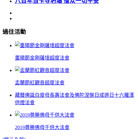
八百年当卡寺坍塌 僧众一切平安
過往活動
重陽節金剛薩埵超度法會
盂蘭節紅觀音超度法會
藏曆佛誕白度母長壽法會及佛陀涅槃日成道日十六羅漢
供燈法會
2019尊勝佛母千供大法會