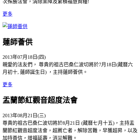
次殊勝法會，清除業障及累積福慧資糧!
更多
蓮師薈供
2013年07月18日(四)
親愛的法友們， 尊貴的祖古巴桑仁波切將於7月18日(藏曆六
月初十, 蓮師誕生日) ，主持蓮師薈供。
更多
盂蘭節紅觀音超度法會
2013年08月21日(三)
尊貴的祖古巴桑仁波切將於8月21日 (藏曆七月十五)，主持盂
蘭節紅觀音超度法會，超薦亡者，解除苦難，早獲超昇，以及
加持善信，增福延壽，消災解難。