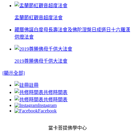
盂蘭節紅觀音超度法會
藏曆佛誕白度母長壽法會及佛陀涅槃日成道日十六羅漢
供燈法會
2019尊勝佛母千供大法會
[顯示全部]
註冊
共修時間表
共修時間表
Instagram
Facebook
當卡菩提佛學中心