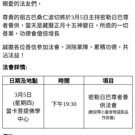
親愛的法友們，
尊貴的祖古巴桑仁波切將於
3
月
5
日主持密勒日巴尊
者薈供，當天是藏曆正月十五神變日，所造的一切
善業，功德會億倍增長
誠邀各位善信
參加
法會，消除業障，累積功德，共
沾法益
！
法會詳情
:
日期及地點
時間
項目
3
月
5
日
密勒日巴尊者薈
(
星期四
)
下午
19:30
供法會
當卡菩提佛學
(
歡迎帶小量食物或飲品
作供養
)
中心