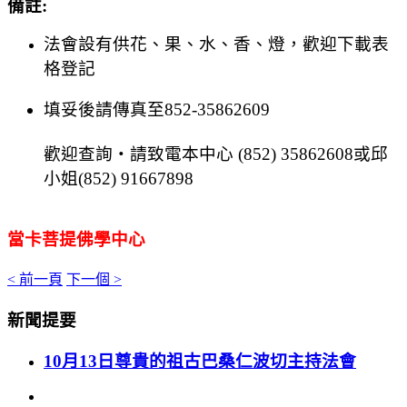
備註
:
法會設有供花、果、水、香、燈，歡迎下載表
格登記
填妥後請傳真至
852-35862609
歡迎查詢
‧
請致電本中心
(
852) 35862608
或
邱
小姐
(
852) 91667898
當卡菩提佛學中心
< 前一頁
下一個 >
新聞提要
10月13日尊貴的祖古巴桑仁波切主持法會