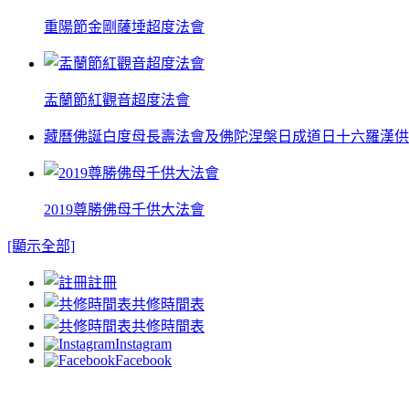
重陽節金剛薩埵超度法會
盂蘭節紅觀音超度法會
藏曆佛誕白度母長壽法會及佛陀涅槃日成道日十六羅漢供
2019尊勝佛母千供大法會
[顯示全部]
註冊
共修時間表
共修時間表
Instagram
Facebook