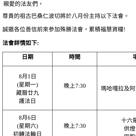
親愛的法友們，
尊貴的祖古巴桑仁波切將
於
八月份主持以下
法會
。
誠
邀各位善信
前來參加殊勝
法會，累積福慧資糧
!
法會詳情如下
:
日期
時間
8
月
1
日
(
星期
一
)
晚上
7:30
瑪哈嘎拉
及阿
藏曆廿九
護法日
8
月
6
日
十六
(
星期
六
)
晚上
7:30
供燈
初轉法輪日