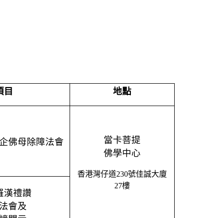
項目
地點
當卡菩提
企佛母
除障法會
佛學中心
香港灣仔道
230
號佳誠
大廈
27
樓
羅漢禮讚
法會
及