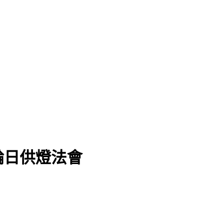
輪日供燈法會