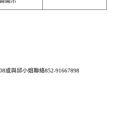
諦開示
08
或與邱小姐聯絡
852-91667898