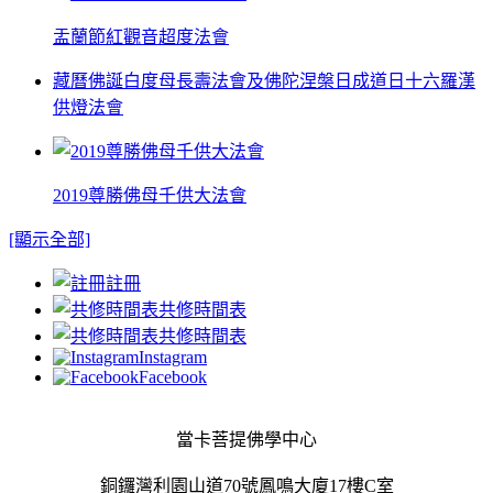
盂蘭節紅觀音超度法會
藏曆佛誕白度母長壽法會及佛陀涅槃日成道日十六羅漢
供燈法會
2019尊勝佛母千供大法會
[顯示全部]
註冊
共修時間表
共修時間表
Instagram
Facebook
當卡菩提佛學中心
銅鑼灣利園山道70號鳳鳴大廈17樓C室