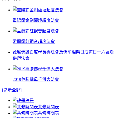
重陽節金剛薩埵超度法會
盂蘭節紅觀音超度法會
藏曆佛誕白度母長壽法會及佛陀涅槃日成道日十六羅漢
供燈法會
2019尊勝佛母千供大法會
[顯示全部]
註冊
共修時間表
共修時間表