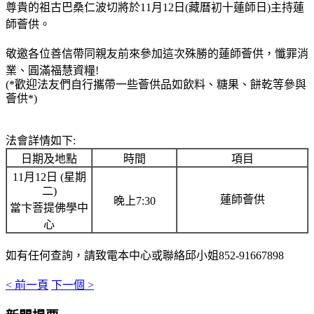
尊貴的祖古巴桑仁波切將於11月12日(藏曆初十蓮師日)主持蓮
師薈供。
敬邀各位善信帶同親友前來參加這次殊勝的蓮師薈供，懺罪消
業、圓滿福慧資糧!
(*
歡迎法友們自行攜帶一些薈供品如飲料、糖果、餅乾等參與
薈供
*)
法會詳情如下:
日期及地點
時間
項目
11月12日
(
星期
二
)
蓮師薈供
晚上7:30
當卞菩提佛學中
心
如有任何查詢，請致電本中心或聯絡邱小姐852-91667898
< 前一頁
下一個 >