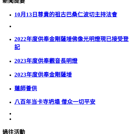
新聞提要
10月13日尊貴的祖古巴桑仁波切主持法會
2022年度供奉金剛薩埵佛像光明燈現已接受登
記
2023年度供奉觀音長明燈
2023年度供奉金剛薩埵
蓮師薈供
八百年当卡寺坍塌 僧众一切平安
過往活動