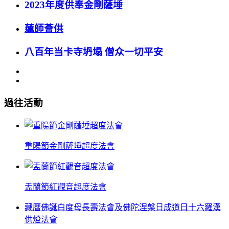
2023年度供奉金剛薩埵
蓮師薈供
八百年当卡寺坍塌 僧众一切平安
過往活動
重陽節金剛薩埵超度法會
盂蘭節紅觀音超度法會
藏曆佛誕白度母長壽法會及佛陀涅槃日成道日十六羅漢
供燈法會