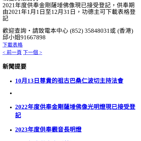
2021
年度供奉金剛薩埵佛像現已接受登記，供奉期
由
2021
年
1
月
1
日至
12
月
31
日，功德主可下載表格登
記
歡迎查詢
‧
請致電本中心
(
852)
35848031
或
(
香港
)
邱小姐
91667898
下載表格
< 前一頁
下一個 >
新聞提要
10月13日尊貴的祖古巴桑仁波切主持法會
2022年度供奉金剛薩埵佛像光明燈現已接受登
記
2023年度供奉觀音長明燈