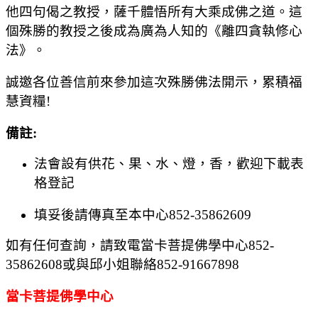
他四句偈之教授，薩千體悟所有大乘成佛之道。這
個殊勝的教授之後成為廣為人知的《離四貪執修心
法》。
誠邀各位善信前來參加這次殊勝佛法開示，累積福
慧資糧
!
備註
:
法會設有供花、果、水、燈，香，歡迎下載表
格登記
填妥後請傳真至本中心
852-35862609
如有任何查詢，請致電當卡菩提佛學中心
852-
35862608
或與邱小姐聯絡
852-91667898
當卡菩提佛學中心