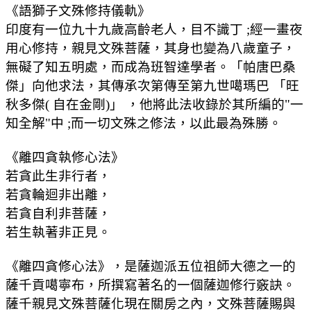
《語獅子文殊修持儀軌》
印度有一位九十九歲高齡老人，目不識丁
;
經一畫夜
用心修持，親見文殊菩薩，其身也變為八歲童子，
無礙了知五明處，而成為班智達學者。「帕唐巴桑
傑」向他求法，其傳承次第傳至第九世噶瑪巴 「旺
秋多傑
(
自在金剛
)
」 ，他將此法收錄於其所編的
"
一
知全解
"
中
;
而一切文殊之修法，以此最為殊勝。
《離四貪執修心法》
若貪此生非行者，
若貪輪迴非出離，
若貪自利非菩薩，
若生執著非正見。
《離四貪修心法》，是薩迦派五位祖師大德之一的
薩千貢噶寧布，所撰寫著名的一個薩迦修行竅訣。
薩千親見文殊菩薩化現在關房之內，文殊菩薩賜與