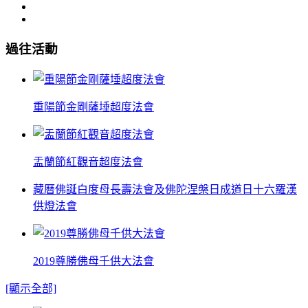
過往活動
重陽節金剛薩埵超度法會
盂蘭節紅觀音超度法會
藏曆佛誕白度母長壽法會及佛陀涅槃日成道日十六羅漢
供燈法會
2019尊勝佛母千供大法會
[顯示全部]