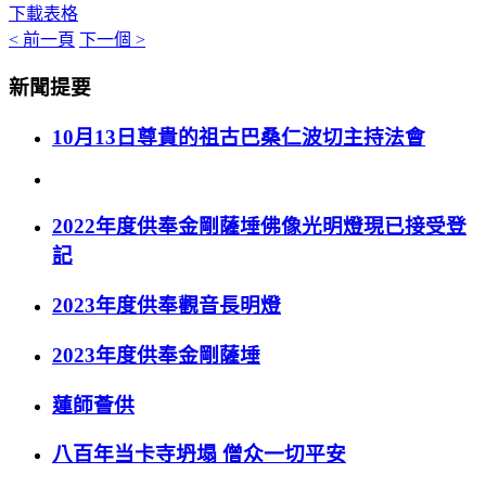
下載表格
< 前一頁
下一個 >
新聞提要
10月13日尊貴的祖古巴桑仁波切主持法會
2022年度供奉金剛薩埵佛像光明燈現已接受登
記
2023年度供奉觀音長明燈
2023年度供奉金剛薩埵
蓮師薈供
八百年当卡寺坍塌 僧众一切平安