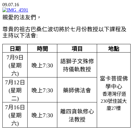
09.07.16
親愛的法友們，
尊貴的祖古巴桑仁波切將
於
七月份教授以下課程及
主持以下法會
:
日期
時間
項目
地點
7
月
9
日
語獅子文殊修
(
星期
晚上
7:30
持儀軌教授
六
)
當卡菩提佛
7
月
12
日
學中心
(
星期
晚上
7:30
藥師佛法會
香港灣仔道
二
)
230
號佳誠
大
7
月
16
日
廈
27
樓
離四貪執修心
(
星期
晚上
7:30
法教授
六
)