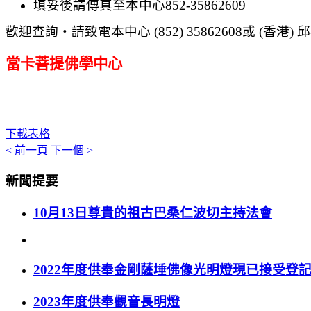
填妥後請傳真至本中心
852-35862609
歡迎查詢
‧
請致電本中心
(
852) 35862608
或
(
香港
)
邱
當卡菩提佛學中心
下載表格
< 前一頁
下一個 >
新聞提要
10月13日尊貴的祖古巴桑仁波切主持法會
2022年度供奉金剛薩埵佛像光明燈現已接受登
2023年度供奉觀音長明燈