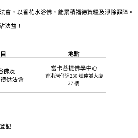
法會，以香花水浴佛，能累積福德資糧及淨除罪障。
沾法益
！
項目
地點
當卡菩提佛學中心
浴佛
及
香港灣仔道
230
號佳誠大廈
漢禮供法會
27
樓
登記