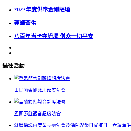
2023年度供奉金剛薩埵
蓮師薈供
八百年当卡寺坍塌 僧众一切平安
過往活動
重陽節金剛薩埵超度法會
盂蘭節紅觀音超度法會
藏曆佛誕白度母長壽法會及佛陀涅槃日成道日十六羅漢供