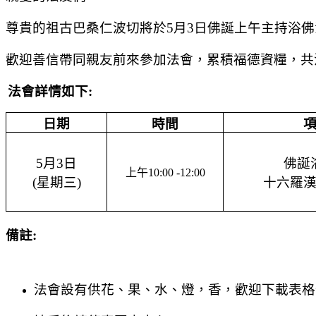
尊貴的祖古巴桑仁波切將於
5
月
3
日佛誕上午主持浴佛
歡迎善信
帶同親友前來
參加法
會
，累積福德資糧，共
法會詳情如下
:
日期
時間
5
月
3
日
佛誕
上午
10:00 -12:00
(
星期三
)
十六羅
備註
:
法會設有供花、果、水、燈，香，歡迎下載表格