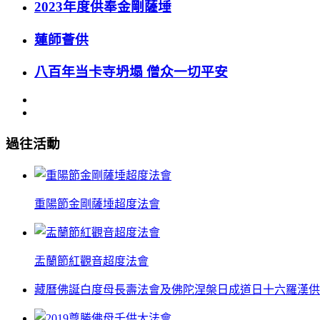
2023年度供奉金剛薩埵
蓮師薈供
八百年当卡寺坍塌 僧众一切平安
過往活動
重陽節金剛薩埵超度法會
盂蘭節紅觀音超度法會
藏曆佛誕白度母長壽法會及佛陀涅槃日成道日十六羅漢供