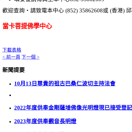
歡迎查詢
‧
請致電本中心
(
852) 35862608
或
(
香港
)
邱
當卡菩提佛學中心
下載表格
< 前一頁
下一個 >
新聞提要
10月13日尊貴的祖古巴桑仁波切主持法會
2022年度供奉金剛薩埵佛像光明燈現已接受登
2023年度供奉觀音長明燈