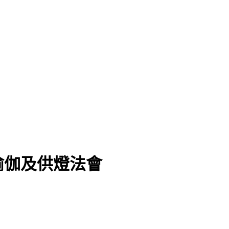
瑜伽及供燈法會