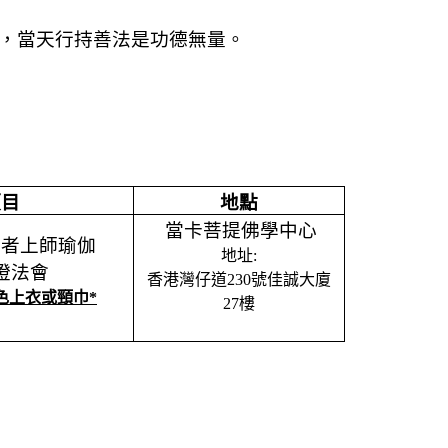
，當天行持善法是
功德無量
。
項目
地點
當卡菩提佛學中心
尊者上師瑜伽
地址
:
燈法會
香港灣仔道
230
號佳誠大廈
色上衣或頸巾
*
27
樓