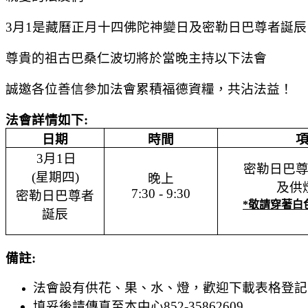
3
月
1
是
藏曆
正
月十四佛陀神變日及密勒日巴尊者誕辰
尊貴的祖古巴桑仁波切
將於當晚
主持
以下法會
誠邀各位善信
參加
法會累積福德資糧，共沾法益
！
法會詳情如下
:
日期
時間
3
月
1
日
密勒日巴
(
星期
四
)
晚上
及供
7:30 - 9:30
密勒日巴尊者
*
敬請穿
著
白
誕
辰
備註
:
法會設有供花、果、水、燈，歡迎下載表格登記
填妥後請傳真至本中心
852-35862609