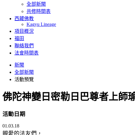
全部新聞
共修時間表
西藏佛教
Kagyu Lineage
項目概況
福田
聯絡我們
法會時間表
新聞
全部新聞
活動預覽
佛陀神變日密勒日巴尊者上師
活動日期
01.03.18
親愛的法友們，